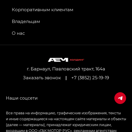
Джи Икс ПРЕМИУМ — GX PREMIUM, Джи Эти —
GT, Джи Эль — GL
Корпоративным клиентам
GS4 — Джи Эс 4 (GS4) в комплектациях Джи Би
Владельцам
Передний привод — GB 2WD, Джи Би Полный
привод — GB AWD, Джи Эль Полный привод —
О нас
GL AWD
M8 — Эм 8 (M8) в комплектациях Джи Эль — GL,
Джи Ти — GT, Джи Икс — GX,
Джи Икс ПРЕМИУМ — GX PREMIUM, ЛАУНЖ —
LOUNGE
г. Барнаул, Павловский тракт, 164а
Заказать звонок
|
+7 (3852) 25-19-19
Empow — Эмпау (Empow) в комплектации
Джи Эс — GS, Джи Эль с элементы экстерьера
в спортивном стиле — GL
(S-Style)
Все права на информацию, графические изображения, тексты
и иные содержащиеся на настоящем сайте материалы и объекты
(далее — материалы), принадлежат юридическим лицам,
входящим в ООО «ГАК МОТОР РУС», рекламным агентствам,