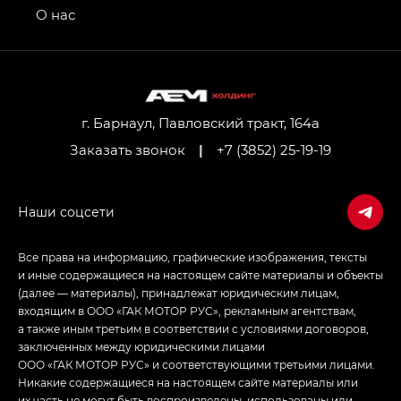
привод — GB AWD, Джи Эль Полный привод —
О нас
GL AWD
M8 — Эм 8 (M8) в комплектациях Джи Эль — GL,
Джи Ти — GT, Джи Икс — GX,
Джи Икс ПРЕМИУМ — GX PREMIUM, ЛАУНЖ —
LOUNGE
г. Барнаул, Павловский тракт, 164а
Заказать звонок
|
+7 (3852) 25-19-19
Empow — Эмпау (Empow) в комплектации
Джи Эс — GS, Джи Эль с элементы экстерьера
в спортивном стиле — GL
(S-Style)
Все права на информацию, графические изображения, тексты
и иные содержащиеся на настоящем сайте материалы и объекты
(далее — материалы), принадлежат юридическим лицам,
входящим в ООО «ГАК МОТОР РУС», рекламным агентствам,
а также иным третьим в соответствии с условиями договоров,
заключенных между юридическими лицами
ООО «ГАК МОТОР РУС» и соответствующими третьими лицами.
Никакие содержащиеся на настоящем сайте материалы или
их часть не могут быть воспроизведены, использованы или