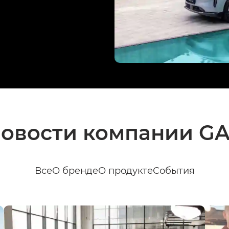
овости компании G
Все
О бренде
О продукте
События