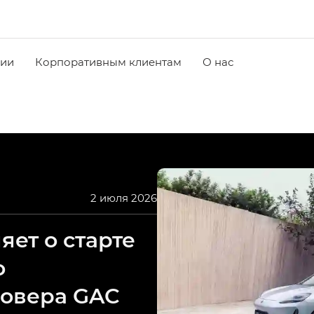
чии
Корпоративным клиентам
О нас
2 июля 2026
ет о старте
о
совера GAC