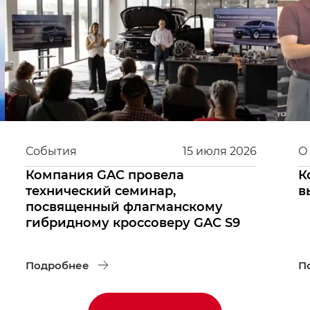
События
15
июля
2026
О
Компания GAC провела
К
технический семинар,
в
посвященный флагманскому
гибридному кроссоверу GAC S9
Подробнее
П