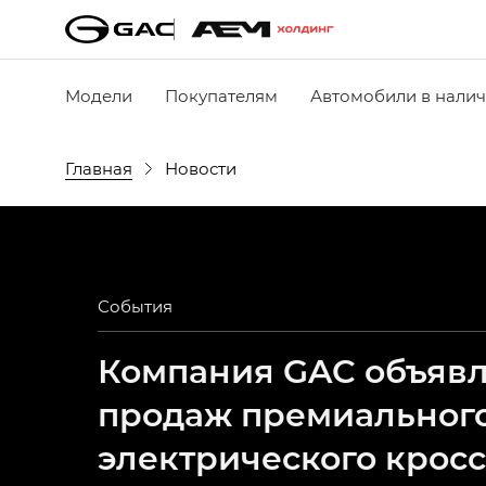
Модели
Покупателям
Автомобили в нали
Главная
Новости
События
Компания GAC объявля
продаж премиальног
электрического крос