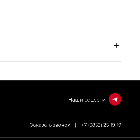
Заказать звонок
|
+7 (3852) 25-19-19
МИУМ — GX PREMIUM, Джи Эти — GT, Джи Эль —