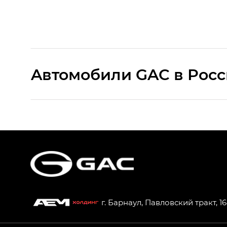
Aвтомобили GAC в Рос
S9 — Эс 9 (S9) в комплектации Эс Икс 
S7 — Эс 7 (S7) в комплектациях Эс Икс П
HYPTEC HT — Хайптек Эйч Ти (HYPTEC H
AION V — Айон Ви в комплектациях Экс 
г. Барнаул, Павловский тракт, 1
GS8 — Джи Эс 8 (GS8) в комплектациях 
GL