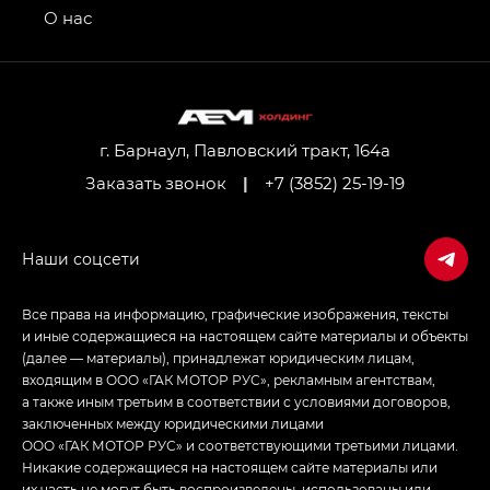
привод — GB AWD, Джи Эль Полный привод —
О нас
GL AWD
M8 — Эм 8 (M8) в комплектациях Джи Эль — GL,
Джи Ти — GT, Джи Икс — GX,
Джи Икс ПРЕМИУМ — GX PREMIUM, ЛАУНЖ —
LOUNGE
г. Барнаул, Павловский тракт, 164а
Заказать звонок
|
+7 (3852) 25-19-19
Empow — Эмпау (Empow) в комплектации
Джи Эс — GS, Джи Эль с элементы экстерьера
в спортивном стиле — GL
(S-Style)
Все права на информацию, графические изображения, тексты
и иные содержащиеся на настоящем сайте материалы и объекты
(далее — материалы), принадлежат юридическим лицам,
входящим в ООО «ГАК МОТОР РУС», рекламным агентствам,
а также иным третьим в соответствии с условиями договоров,
заключенных между юридическими лицами
ООО «ГАК МОТОР РУС» и соответствующими третьими лицами.
Никакие содержащиеся на настоящем сайте материалы или
их часть не могут быть воспроизведены, использованы или