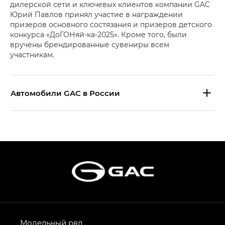
дилерской сети и ключевых клиентов компании GAC
Юрий Павлов принял участие в награждении
призеров основного состязания и призеров детского
конкурса «ДоГОНяй-ка-2025». Кроме того, были
вручены брендированные сувениры всем
участникам.
Aвтомобили GAC в России
S9 — Эс 9 (S9) в комплектации
Эс Икс ПРЕМИУМ — SX PREMIUM
S7 — Эс 7 (S7) в комплектациях
Эс Икс ПРЕМИУМ — SX PREMIUM, Эс Тэ — ST
HYPTEC HT — Хайптек Эйч Ти (HYPTEC HT)
в комплектации Экс ПРЕМИУМ — EX PREMIUM
AION V — Айон Ви в комплектациях Экс — EX,
Модельный ряд