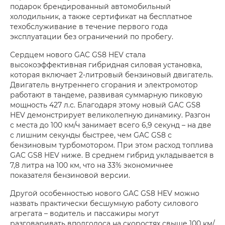
подарок брендированный автомобильный
холодильник, а также сертификат на бесплатное
техобслуживание в течение первого года
эксплуатации без ограничений по пробегу.
Сердцем нового GAC GS8 HEV стала
высокоэффективная гибридная силовая установка,
которая включает 2-литровый бензиновый двигатель.
Двигатель внутреннего сгорания и электромотор
работают в тандеме, развивая суммарную пиковую
мощность 427 л.с. Благодаря этому новый GAC GS8
HEV демонстрирует великолепную динамику. Разгон
с места до 100 км/ч занимает всего 6,9 секунд – на две
с лишним секунды быстрее, чем GAC GS8 с
бензиновым турбомотором. При этом расход топлива
GAC GS8 HEV ниже. В среднем гибрид укладывается в
7,8 литра на 100 км, что на 33% экономичнее
показателя бензиновой версии.
Другой особенностью нового GAC GS8 HEV можно
назвать практически бесшумную работу силового
агрегата – водитель и пассажиры могут
разговаривать вполголоса на скоростях свыше 100 км/