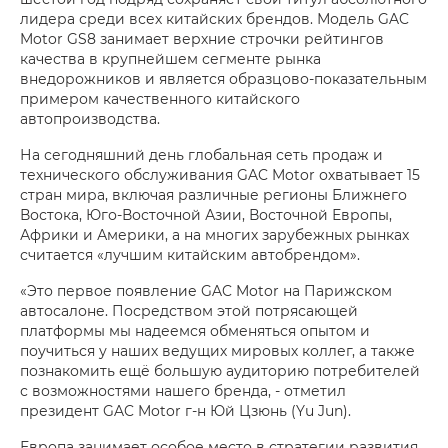
лидера среди всех китайских брендов. Модель GAC
Motor GS8 занимает верхние строчки рейтингов
качества в крупнейшем сегменте рынка
внедорожников и является образцово-показательным
примером качественного китайского
автопроизводства.
На сегодняшний день глобальная сеть продаж и
технического обслуживания GAC Motor охватывает 15
стран мира, включая различные регионы Ближнего
Востока, Юго-Восточной Азии, Восточной Европы,
Африки и Америки, а на многих зарубежных рынках
считается «лучшим китайским автобрендом».
«Это первое появление GAC Motor на Парижском
автосалоне. Посредством этой потрясающей
платформы мы надеемся обменяться опытом и
поучиться у наших ведущих мировых коллег, а также
познакомить ещё большую аудиторию потребителей
с возможностями нашего бренда, - отметил
президент GAC Motor г-н Юй Цзюнь (Yu Jun).
Европа занимает особое место в стратегии развития