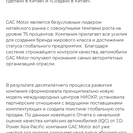
сделано в Китае» и «Создано в Китае».
GAC Motor является безусловным лидером
китайского рынка с совокупными темпами роста на
уровне 75 процентов. Компания прилагает все усилия
для создания бренда мирового класса и достижения
статуса глобального предприятия. Благодаря
системе строжайшего контроля качества, автомобили
GAC Motor получают признание самых авторитетных
организаций отрасли.
В результате десятилетнего процесса развития
компания сформировала принципиально новую
модель международных центров НИОКР, установила
партнёрские отношения с ведущими поставщиками
комплектующих и создала поистине глобальную сеть
продаж. По данным новейшего Отчёта о начальной
оценке качества китайских автомобилей (IQC) от J.D.
Power Asia Pacific компания GAC Motor вот уже
шестой год подряд сохраняет свой титул абсолютного