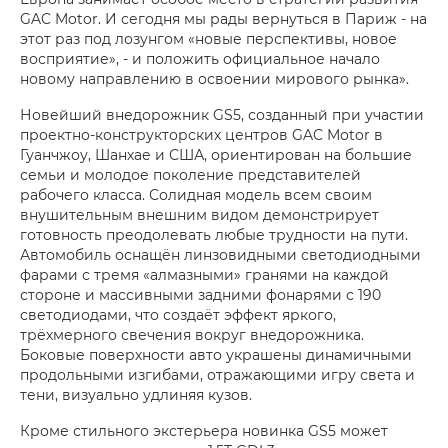
GAC Motor. И сегодня мы рады вернуться в Париж - на
этот раз под лозунгом «новые перспективы, новое
восприятие», - и положить официальное начало
новому направлению в освоении мирового рынка».
Новейший внедорожник GS5, созданный при участии
проектно-конструкторских центров GAC Motor в
Гуанчжоу, Шанхае и США, ориентирован на большие
семьи и молодое поколение представителей
рабочего класса. Солидная модель всем своим
внушительным внешним видом демонстрирует
готовность преодолевать любые трудности на пути.
Автомобиль оснащён линзовидными светодиодными
фарами с тремя «алмазными» гранями на каждой
стороне и массивными задними фонарями с 190
светодиодами, что создаёт эффект яркого,
трёхмерного свечения вокруг внедорожника.
Боковые поверхности авто украшены динамичными
продольными изгибами, отражающими игру света и
тени, визуально удлиняя кузов.
Кроме стильного экстерьера новинка GS5 может