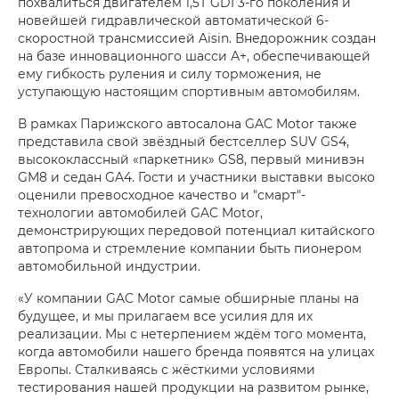
похвалиться двигателем 1,5Т GDI 3-го поколения и
новейшей гидравлической автоматической 6-
скоростной трансмиссией Aisin. Внедорожник создан
на базе инновационного шасси А+, обеспечивающей
ему гибкость руления и силу торможения, не
уступающую настоящим спортивным автомобилям.
В рамках Парижского автосалона GAC Motor также
представила свой звёздный бестселлер SUV GS4,
высококлассный «паркетник» GS8, первый минивэн
GM8 и седан GA4. Гости и участники выставки высоко
оценили превосходное качество и "смарт"-
технологии автомобилей GAC Motor,
демонстрирующих передовой потенциал китайского
автопрома и стремление компании быть пионером
автомобильной индустрии.
«У компании GAC Motor самые обширные планы на
будущее, и мы прилагаем все усилия для их
реализации. Мы с нетерпением ждём того момента,
когда автомобили нашего бренда появятся на улицах
Европы. Сталкиваясь с жёсткими условиями
тестирования нашей продукции на развитом рынке,