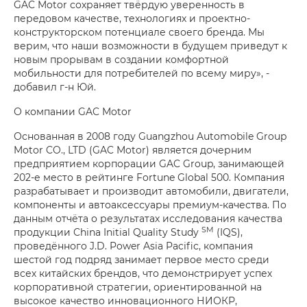
GAC Motor сохраняет твёрдую уверенность в
передовом качестве, технологиях и проектно-
конструкторском потенциале своего бренда. Мы
верим, что наши возможности в будущем приведут к
новым прорывам в создании комфортной
мобильности для потребителей по всему миру», -
добавил г-н Юй.
О компании GAC Motor
Основанная в 2008 году Guangzhou Automobile Group
Motor CO., LTD (GAC Motor) является дочерним
предприятием корпорации GAC Group, занимающей
202-е место в рейтинге Fortune Global 500. Компания
разрабатывает и производит автомобили, двигатели,
компоненты и автоаксессуары премиум-качества. По
данным отчёта о результатах исследования качества
SM
продукции China Initial Quality Study
(IQS),
проведённого J.D. Power Asia Pacific, компания
шестой год подряд занимает первое место среди
всех китайских брендов, что демонстрирует успех
корпоративной стратегии, ориентированной на
высокое качество инновационного НИОКР,