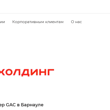
чии
Корпоративным клиентам
О нас
р GAC в Барнауле