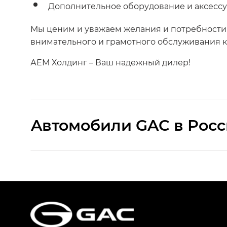
Дополнительное оборудование и аксесс
Мы ценим и уважаем желания и потребности
внимательного и грамотного обслуживания к
АЕМ Холдинг – Ваш надежный дилер!
Aвтомобили GAC в Рос
S9 — Эс 9 (S9) в комплектации Эс Икс 
S7 — Эс 7 (S7) в комплектациях Эс Икс П
HYPTEC HT — Хайптек Эйч Ти (HYPTEC H