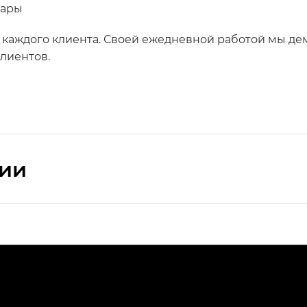
уары
 каждого клиента. Своей ежедневной работой мы д
лиентов.
сии
ПРЕМИУМ — SX PREMIUM
РЕМИУМ — SX PREMIUM, Эс Тэ — ST
T) в комплектации Экс ПРЕМИУМ — EX PREMIUM