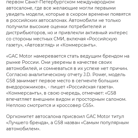
первом Санкт-Петербургском международном
автосалоне, где все желающие могли первыми
увидеть модели, которые в скором времени появятся
в российских автосалонах. Автомобили не только
получили высокие оценки потребителей и
дистрибьюторов, но и привлекли активный интерес
со стороны местных СМИ, включая «Российскую
газету», «Автовзгляд» и «Коммерсантъ».
«GAC Motor намеревается стать ведущим брендом на
рынке России. Они уверены в качестве своих
автомобилей, и сомневаться в их успехе нет причин.
Согласно аналитическому отчету J.D. Power, модель
GS8 занимает первое место в сегменте больших
внедорожников», - пишет «Российская газета».
«Коммерсантъ», в свою очередь, отмечает: «GS8
впечатляет внешним видом и просторным салоном.
Неплохо смотрится и кроссовер GS5».
Оргкомитет автосалона присвоил GAC Motor титул
«Лучшего бренда», а GS8 назван «Самым популярным
автомобилем».