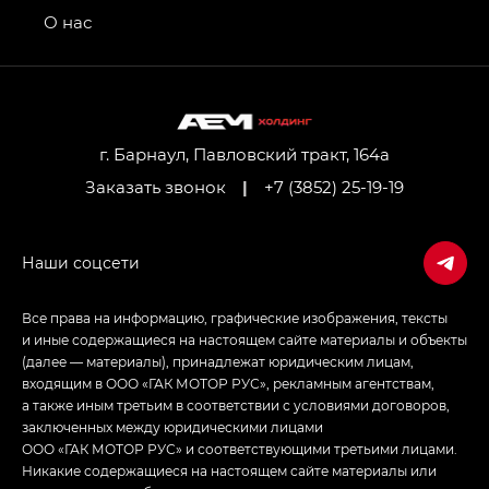
привод — GB AWD, Джи Эль Полный привод —
О нас
GL AWD
M8 — Эм 8 (M8) в комплектациях Джи Эль — GL,
Джи Ти — GT, Джи Икс — GX,
Джи Икс ПРЕМИУМ — GX PREMIUM, ЛАУНЖ —
LOUNGE
г. Барнаул, Павловский тракт, 164а
Заказать звонок
|
+7 (3852) 25-19-19
Empow — Эмпау (Empow) в комплектации
Джи Эс — GS, Джи Эль с элементы экстерьера
в спортивном стиле — GL
(S-Style)
Все права на информацию, графические изображения, тексты
и иные содержащиеся на настоящем сайте материалы и объекты
(далее — материалы), принадлежат юридическим лицам,
входящим в ООО «ГАК МОТОР РУС», рекламным агентствам,
а также иным третьим в соответствии с условиями договоров,
заключенных между юридическими лицами
ООО «ГАК МОТОР РУС» и соответствующими третьими лицами.
Никакие содержащиеся на настоящем сайте материалы или