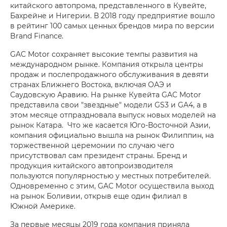
китайского автопрома, представленного в Кувейте,
Бахрейне и Нигерии. В 2018 году предприятие вошло
в рейтинг 100 самых ценных брендов мира по версии
Brand Finance.
GAC Motor сохраняет высокие темпы развития на
международном рынке. Компания открыла центры
продаж и послепродажного обслуживания в девяти
странах Ближнего Востока, включая ОАЭ и
Саудовскую Аравию. На рынке Кувейта GAC Motor
представила свои "звездные" модели GS3 и GA4, а в
этом месяце отпраздновала выпуск новых моделей на
рынок Катара. Что же касается Юго-Восточной Азии,
компания официально вышла на рынок Филиппин, на
торжественной церемонии по случаю чего
присутствовал сам президент страны. Бренд и
продукция китайского автопроизводителя
пользуются популярностью у местных потребителей.
Одновременно с этим, GAC Motor осуществила выход
на рынок Боливии, открыв еще один филиал в
Южной Америке.
За первые месяцы 2019 года компания приняла