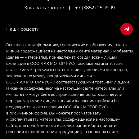
Заказать звонок
|
+7 (3852) 25-19-19
Empow — Эмпау (Empow) в комплектации
Джи Эс — GS, Джи Эль с элементы экстерьера
в спортивном стиле — GL
(S-Style)
Все права на информацию, графические изображения, тексты
и иные содержащиеся на настоящем сайте материалы и объекты
(далее — материалы), принадлежат юридическим лицам,
входящим в ООО «ГАК МОТОР РУС», рекламным агентствам,
а также иным третьим в соответствии с условиями договоров,
заключенных между юридическими лицами
ООО «ГАК МОТОР РУС» и соответствующими третьими лицами.
Никакие содержащиеся на настоящем сайте материалы или
их часть не могут быть воспроизведены, использованы или
переданы третьим лицам в целях извлечения прибыли без
предварительного согласия ООО «ГАК МОТОР РУС»
в письменной форме. Вы можете просматривать
и распечатывать материалы, содержащиеся на настоящем
сайте, для целей личного использования и/или принятия
решений о приобретении продукции указанных на сайте.