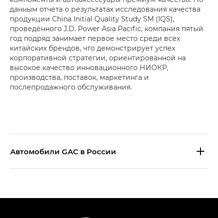
данным отчёта о результатах исследования качества
продукции China Initial Quality Study SM (IQS),
проведённого J.D. Power Asia Pacific, компания пятый
год подряд занимает первое место среди всех
китайских брендов, что демонстрирует успех
корпоративной стратегии, ориентированной на
высокое качество инновационного НИОКР,
производства, поставок, маркетинга и
послепродажного обслуживания.
Aвтомобили GAC в России
S9 — Эс 9 (S9) в комплектации
Эс Икс ПРЕМИУМ — SX PREMIUM
S7 — Эс 7 (S7) в комплектациях