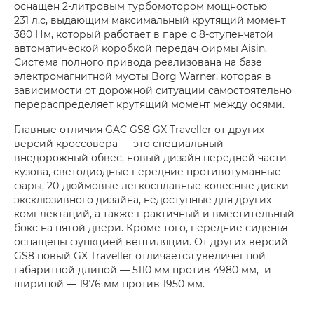
оснащен 2-литровым турбомотором мощностью
231 л.с, выдающим максимальный крутящий момент
380 Нм, который работает в паре с 8-ступенчатой
автоматической коробкой передач фирмы Aisin.
Система полного привода реализована на базе
электромагнитной муфты Borg Warner, которая в
зависимости от дорожной ситуации самостоятельно
перераспределяет крутящий момент между осями.
Главные отличия
GAC GS8 GX Traveller
от других
версий кроссовера — это специальный
внедорожный обвес, новый дизайн передней части
кузова, светодиодные передние противотуманные
фары, 20-дюймовые легкосплавные колесные диски
эксклюзивного дизайна, недоступные для других
комплектаций, а также практичный и вместительный
бокс на пятой двери. Кроме того, передние сиденья
оснащены функцией вентиляции. От других версий
GS8 новый GX Traveller отличается увеличенной
габаритной длиной — 5110 мм против 4980 мм, и
шириной — 1976 мм против 1950 мм.