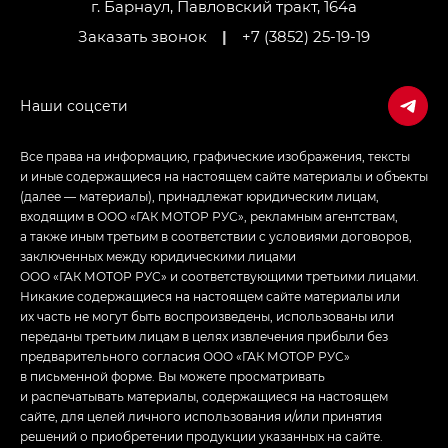
LOUNGE
г. Барнаул, Павловский тракт, 164а
Заказать звонок
|
+7 (3852) 25-19-19
Empow — Эмпау (Empow) в комплектации
Джи Эс — GS, Джи Эль с элементы экстерьера
в спортивном стиле — GL
(S-Style)
Все права на информацию, графические изображения, тексты
и иные содержащиеся на настоящем сайте материалы и объекты
(далее — материалы), принадлежат юридическим лицам,
входящим в ООО «ГАК МОТОР РУС», рекламным агентствам,
а также иным третьим в соответствии с условиями договоров,
заключенных между юридическими лицами
ООО «ГАК МОТОР РУС» и соответствующими третьими лицами.
Никакие содержащиеся на настоящем сайте материалы или
их часть не могут быть воспроизведены, использованы или
переданы третьим лицам в целях извлечения прибыли без
предварительного согласия ООО «ГАК МОТОР РУС»
в письменной форме. Вы можете просматривать
и распечатывать материалы, содержащиеся на настоящем
сайте, для целей личного использования и/или принятия
решений о приобретении продукции указанных на сайте.