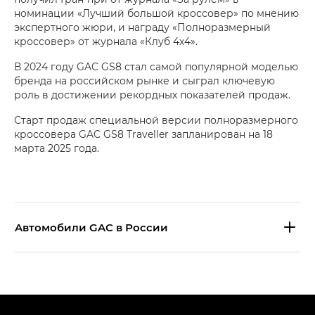
номинации «Лучший большой кроссовер» по мнению
экспертного жюри, и награду «Полноразмерный
кроссовер» от журнала «Клуб 4х4».
В 2024 году GAC GS8 стал самой популярной моделью
бренда на российском рынке и сыграл ключевую
роль в достижении рекордных показателей продаж.
Старт продаж специальной версии полноразмерного
кроссовера GAC GS8 Traveller запланирован на 18
марта 2025 года.
Aвтомобили GAC в России
S9 — Эс 9 (S9) в комплектации
Эс Икс ПРЕМИУМ — SX PREMIUM