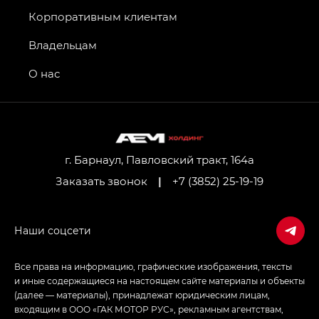
Джи Икс ПРЕМИУМ — GX PREMIUM, Джи Эти —
GT, Джи Эль — GL
Корпоративным клиентам
GS4 — Джи Эс 4 (GS4) в комплектациях Джи Би
Владельцам
Передний привод — GB 2WD, Джи Би Полный
привод — GB AWD, Джи Эль Полный привод —
О нас
GL AWD
M8 — Эм 8 (M8) в комплектациях Джи Эль — GL,
Джи Ти — GT, Джи Икс — GX,
Джи Икс ПРЕМИУМ — GX PREMIUM, ЛАУНЖ —
LOUNGE
г. Барнаул, Павловский тракт, 164а
Заказать звонок
|
+7 (3852) 25-19-19
Empow — Эмпау (Empow) в комплектации
Джи Эс — GS, Джи Эль с элементы экстерьера
в спортивном стиле — GL
(S-Style)
Все права на информацию, графические изображения, тексты
и иные содержащиеся на настоящем сайте материалы и объекты
(далее — материалы), принадлежат юридическим лицам,
входящим в ООО «ГАК МОТОР РУС», рекламным агентствам,