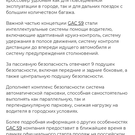
кроссовер удобным как для повседневной
эксплуатации в городе, так и для дальних поездок с
большим количеством багажа.
Важной частью концепции
GAC S9
стали
интеллектуальные системы помощи водителю,
включающие адаптивный круиз-контроль, систему
удержания в полосе движения, систему контроля
дистанции до впереди идущего автомобиля и
систему предупреждения столкновений.
За пассивную безопасность отвечают 9 подушек
безопасности, включая передние и задние боковые, а
также центральную подушку безопасности.
Дополняет комплекс безопасности система
автоматической парковки, способная самостоятельно
выполнять как параллельную, так и
перпендикулярную парковку, снижая нагрузку на
водителя в городских условиях.
Более подробная информация о других особенностях
GAC S9
компания предоставит в ближайшее время в
рамках официального старта продаж на российском