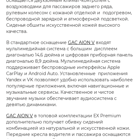
оснащается двухзонным климат-контролем с
воздуховодами для пассажиров заднего ряда,
рулевым колесом с кожаной отделкой и подогревом,
беспроводной зарядкой и атмосферной подсветкой.
Сиденья обшиты искусственной кожей высокого
качества.
В стандартное оснащение
GAC AION V
входят
мультимедийная система с большим дисплеем
диагональю 14,6 дюйма и цифровая приборная панель
диагональю 8,9 дюйма. Мультимедийная система
поддерживает беспроводные интерфейсы Apple
CarPlay и Android Auto. Установленные приложения
Yandex и VK позволяют удобно использовать наиболее
популярные приложения, включая навигационные и
музыкальные сервисы. Качественное и чистое
звучание музыки обеспечивает аудиосистема с
девятью динамиками.
GAC AION V
в топовой комплектации EX Premium
дополнительно получает обивку сидений
комбинацией из натуральной и искусственной кожи.
Передние кресла водителя и пассажира оснащаются