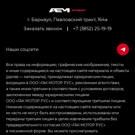
M8 — Эм 8 (M8) в комплектациях Джи Эль — GL,
Джи Ти — GT, Джи Икс — GX,
Джи Икс ПРЕМИУМ — GX PREMIUM, ЛАУНЖ —
LOUNGE
г. Барнаул, Павловский тракт, 164а
Заказать звонок
|
+7 (3852) 25-19-19
Empow — Эмпау (Empow) в комплектации
Джи Эс — GS, Джи Эль с элементы экстерьера
в спортивном стиле — GL
(S-Style)
Все права на информацию, графические изображения, тексты
и иные содержащиеся на настоящем сайте материалы и объекты
(далее — материалы), принадлежат юридическим лицам,
входящим в ООО «ГАК МОТОР РУС», рекламным агентствам,
а также иным третьим в соответствии с условиями договоров,
заключенных между юридическими лицами
ООО «ГАК МОТОР РУС» и соответствующими третьими лицами.
Никакие содержащиеся на настоящем сайте материалы или
их часть не могут быть воспроизведены, использованы или
переданы третьим лицам в целях извлечения прибыли без
предварительного согласия ООО «ГАК МОТОР РУС»
в письменной форме. Вы можете просматривать