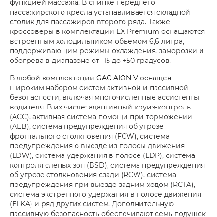
функцией массажа. В спинке переднего
пассажирского кресла устанавливается складной
столик для пассажиров второго ряда. Также
кроссоверы в комплектации EX Premium оснащаются
встроенным холодильником объемом 6,6 литра,
поддерживающим режимы охлаждения, заморозки и
обогрева в диапазоне от -15 до +50 градусов.
В любой комплектации
GAC AION V
оснащен
широким набором систем активной и пассивной
безопасности, включая многочисленные ассистенты
водителя. В их числе: адаптивный круиз-контроль
(ACC), активная система помощи при торможении
(AEB), система предупреждения об угрозе
фронтального столкновения (FCW), система
предупреждения о выезде из полосы движения
(LDW), система удержания в полосе (LDP), система
контроля слепых зон (BSD), система предупреждения
об угрозе столкновения сзади (RCW), система
предупреждения при выезде задним ходом (RCTA),
система экстренного удержания в полосе движения
(ELKA) и ряд других систем. Дополнительную
пассивную безопасность обеспечивают семь подушек