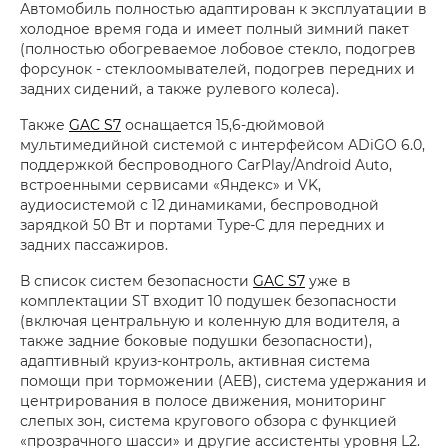
Автомобиль полностью адаптирован к эксплуатации в
холодное время года и имеет полный зимний пакет
(полностью обогреваемое лобовое стекло, подогрев
форсунок - стеклоомывателей, подогрев передних и
задних сидений, а также рулевого колеса).
Также
GAC S7
оснащается 15,6-дюймовой
мультимедийной системой с интерфейсом ADiGO 6.0,
поддержкой беспроводного CarPlay/Android Auto,
встроенными сервисами «Яндекс» и VK,
аудиосистемой с 12 динамиками, беспроводной
зарядкой 50 Вт и портами Type-C для передних и
задних пассажиров.
В список систем безопасности
GAC S7
уже в
комплектации ST входит 10 подушек безопасности
(включая центральную и коленную для водителя, а
также задние боковые подушки безопасности),
адаптивный круиз-контроль, активная система
помощи при торможении (AEB), система удержания и
центрирования в полосе движения, мониторинг
слепых зон, система кругового обзора с функцией
«прозрачного шасси» и другие ассистенты уровня L2.