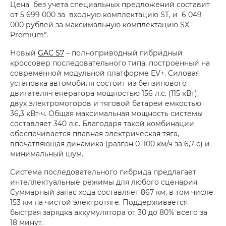
Цена без учета специальных предложений составит
от 5 699 000 за входную комплектацию ST, и 6 049
000 рублей за максимальную комплектацию SX
Premium*.
Новый
GAC S7
– полноприводный гибридный
кроссовер последовательного типа, построенный на
современной модульной платформе EV+. Силовая
установка автомобиля состоит из бензинового
двигателя-генератора мощностью 156 л.с. (115 кВт),
двух электромоторов и тяговой батареи емкостью
36,3 кВт·ч. Общая максимальная мощность системы
составляет 340 л.с. Благодаря такой комбинации
обеспечивается плавная электрическая тяга,
впечатляющая динамика (разгон 0–100 км/ч за 6,7 с) и
минимальный шум.
Система последовательного гибрида предлагает
интеллектуальные режимы для любого сценария.
Суммарный запас хода составляет 867 км, в том числе
153 км на чистой электротяге. Поддерживается
быстрая зарядка аккумулятора от 30 до 80% всего за
18 минут.