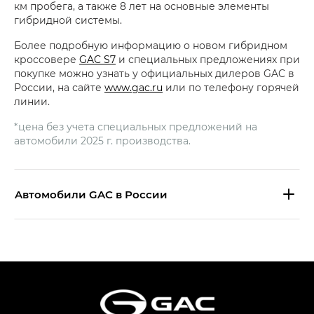
км пробега, а также 8 лет на основные элементы
гибридной системы.
Более подробную информацию о новом гибридном
кроссовере
GAC S7
и специальных предложениях при
покупке можно узнать у официальных дилеров GAC в
России, на сайте
www.gac.ru
или по телефону горячей
линии.
*цена без учета специальных предложений на
автомобили 2025 г. производства.
Aвтомобили GAC в России
S9 — Эс 9 (S9) в комплектации
Эс Икс ПРЕМИУМ — SX PREMIUM
S7 — Эс 7 (S7) в комплектациях
Эс Икс ПРЕМИУМ — SX PREMIUM, Эс Тэ — ST