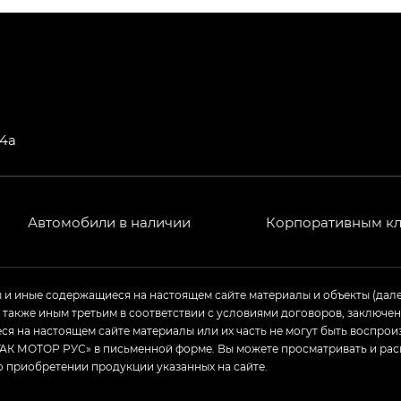
РЕМИУМ — SX PREMIUM, Эс Тэ — ST
T) в комплектации Экс ПРЕМИУМ — EX PREMIUM
— EX, Экс ПРЕМИУМ — EX Premium
64а
Джи Эс 8 ТРЭВЕЛЛЕР — GS8 TRAVELLER, Джи Икс ПРЕ
 Джи Би Передний привод — GB 2WD, Джи Би Полный
Автомобили в наличии
Корпоративным к
ь — GL, Джи Ти — GT, Джи Икс — GX, Джи Икс ПРЕМ
ы и иные содержащиеся на настоящем сайте материалы и объекты (дал
а также иным третьим в соответствии с условиями договоров, заклю
Джи Эс — GS, Джи Эль с элементы экстерьера в спо
я на настоящем сайте материалы или их часть не могут быть воспрои
АК МОТОР РУС» в письменной форме. Вы можете просматривать и рас
о приобретении продукции указанных на сайте.