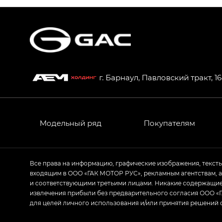
S7 — Эс 7 (S7) в комплектациях Эс Икс П
HYPTEC HT — Хайптек Эйч Ти (HYPTEC H
AION V — Айон Ви в комплектациях Экс 
г. Барнаул, Павловский тракт, 1
GS8 — Джи Эс 8 (GS8) в комплектациях 
GL
GS4 — Джи Эс 4 (GS4) в комплектациях
Модельный ряд
Покупателям
GL AWD
M8 — Эм 8 (M8) в комплектациях Джи Эл
Все права на информацию, графические изображения, текст
входящим в ООО «ГАК МОТОР РУС», рекламным агентствам, 
Empow — Эмпау (Empow) в комплектации 
и соответствующими третьими лицами. Никакие содержащиес
извлечения прибыли без предварительного согласия ООО «Г
для целей личного использования и/или принятия решений 