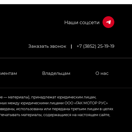
Заказать звонок
|
+7 (3852) 25-19-19
МИУМ — GX PREMIUM, Джи Эти — GT, Джи Эль —
 привод — GB AWD, Джи Эль Полный привод —
лиентам
Владельцам
О нас
ИУМ — GX PREMIUM, ЛАУНЖ — LOUNGE
ее — материалы), принадлежат юридическим лицам,
ченных между юридическими лицами ООО «ГАК МОТОР РУС»
ртивном стиле — GL
(S-Style)
зведены, использованы или переданы третьим лицам в целях
печатывать материалы, содержащиеся на настоящем сайте,