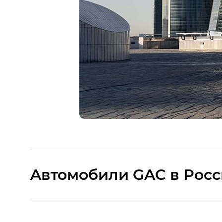
Aвтомобили GAC в Рос
S9 — Эс 9 (S9) в комплектации Эс Икс 