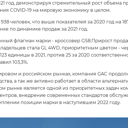
021 год, демонстрируя стремительный рост объема
ния COVID-19 на мировую экономику в целом.
38 человек, что выше показателей за 2020 год на 187
нке по динамике продаж за 2021 год.
ный флагман марки - кроссовер GS8.Прирост продаж
ладельцев стала GL 4WD, приоритетным цветом - че
3 единицы в 2021, против 25 за 2020 соответственно
авил 103,3%.
ировом и российском рынках, компания GAC продолж
тва, а так же активно работает в области альтернат
ком рынке является одной из приоритетных задач ко
ентров, внедрение современных стандартов обслужи
реплении позиции марки в наступившем 2022 году.