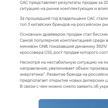
GAC представляет результаты продаж за 2
ситуацию на рынке комплектующих и влия
За прошедший год владельцами GAC стали 9
топ 3 китайских брендов на российском ры
Основным драйвером продаж стал бессмен
Самой популярной комплектацией среди в
минивэн GN8, показавший динамику 392%! 12
кроссовера GS5, рост продаж которого сост
Несмотря на нестабильную ситуацию на м
направления, увеличивает объем производс
энергетики”. Развитие бренда на российс
предполагает открытие новых дилерских ц
В связи с чем можно смело заявить об ук