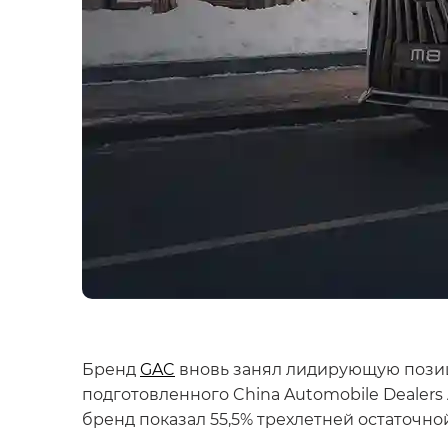
Бренд
GAC
вновь занял лидирующую позици
подготовленного China Automobile Dealers
бренд показал 55,5% трехлетней остаточно