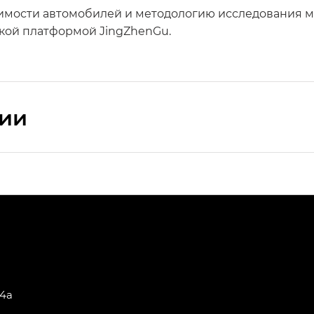
имости автомобилей и методологию исследования м
кой платформой JingZhenGu.
сии
ПРЕМИУМ — SX PREMIUM
РЕМИУМ — SX PREMIUM, Эс Тэ — ST
T) в комплектации Экс ПРЕМИУМ — EX PREMIUM
— EX, Экс ПРЕМИУМ — EX Premium
64а
Джи Эс 8 ТРЭВЕЛЛЕР — GS8 TRAVELLER, Джи Икс ПРЕ