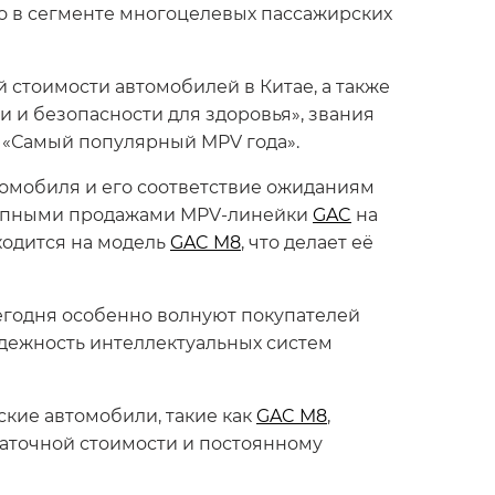
то в сегменте многоцелевых пассажирских
 стоимости автомобилей в Китае, а также
и и безопасности для здоровья», звания
 «Самый популярный MPV года».
томобиля и его соответствие ожиданиям
окупными продажами MPV-линейки
GAC
на
иходится на модель
GAC M8
, что делает её
егодня особенно волнуют покупателей
адежность интеллектуальных систем
кие автомобили, такие как
GAC M8
,
аточной стоимости и постоянному