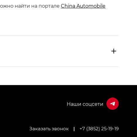
ожно найти на портале
China Automobile
Заказать звонок
|
+7 (3852) 25-19-19
МИУМ — GX PREMIUM, Джи Эти — GT, Джи Эль —