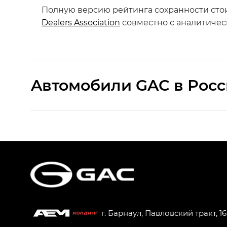
Полную версию рейтинга сохранности сто
Dealers Association
совместно с аналитичес
Aвтомобили GAC в Рос
S9 — Эс 9 (S9) в комплектации Эс Икс 
S7 — Эс 7 (S7) в комплектациях Эс Икс П
HYPTEC HT — Хайптек Эйч Ти (HYPTEC H
AION V — Айон Ви в комплектациях Экс 
г. Барнаул, Павловский тракт, 1
GS8 — Джи Эс 8 (GS8) в комплектациях 