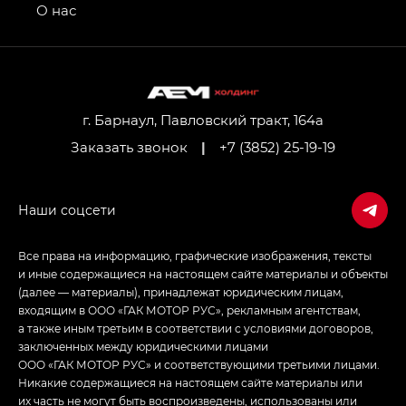
привод — GB AWD, Джи Эль Полный привод —
О нас
GL AWD
M8 — Эм 8 (M8) в комплектациях Джи Эль — GL,
Джи Ти — GT, Джи Икс — GX,
Джи Икс ПРЕМИУМ — GX PREMIUM, ЛАУНЖ —
LOUNGE
г. Барнаул, Павловский тракт, 164а
Заказать звонок
|
+7 (3852) 25-19-19
Empow — Эмпау (Empow) в комплектации
Джи Эс — GS, Джи Эль с элементы экстерьера
в спортивном стиле — GL
(S-Style)
Все права на информацию, графические изображения, тексты
и иные содержащиеся на настоящем сайте материалы и объекты
(далее — материалы), принадлежат юридическим лицам,
входящим в ООО «ГАК МОТОР РУС», рекламным агентствам,
а также иным третьим в соответствии с условиями договоров,
заключенных между юридическими лицами
ООО «ГАК МОТОР РУС» и соответствующими третьими лицами.
Никакие содержащиеся на настоящем сайте материалы или
их часть не могут быть воспроизведены, использованы или