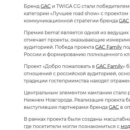
Бренд
GAC
и TWIGA CG стали победителям
категории «Лучшее road show» с проектом
коммуникационной стратегии бренда
GAC
Премия bema! является одной из ведущих
отмечает проекты, оказывающие измеримо
аудиторией. Победа проекта
GAC Family
по
России и формированию полноценного кли
Проект «Добро пожаловать в
GAC Family
» 
отношений с российской аудиторией, основа
традиции гостеприимства находят отражен
Центральным элементом кампании стало ро
Нижнем Новгороде. Реализация проекта бы
выступивших партнерами бренда
GAC
в о
В рамках проекта были созданы масштабн
где посетители могли познакомиться с
мод