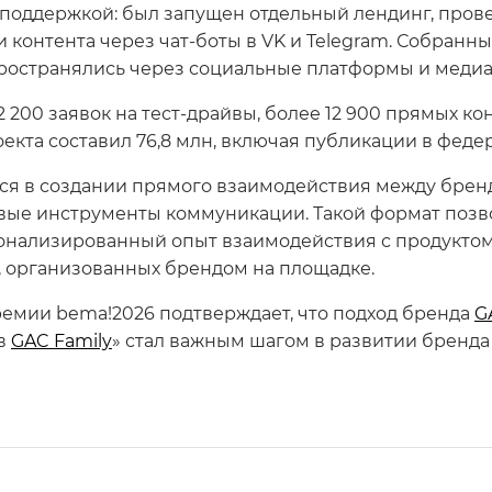
l-поддержкой: был запущен отдельный лендинг, пров
ки контента через чат-боты в VK и Telegram. Собран
остранялись через социальные платформы и медиа
 200 заявок на тест-драйвы, более 12 900 прямых ко
оекта составил 76,8 млн, включая публикации в фед
тся в создании прямого взаимодействия между бре
овые инструменты коммуникации. Такой формат позв
сонализированный опыт взаимодействия с продуктом
, организованных брендом на площадке.
ремии bema!2026 подтверждает, что подход бренда
G
 в
GAC Family
» стал важным шагом в развитии бренда