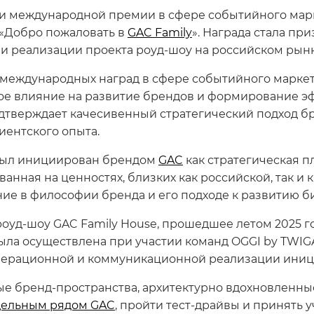
и международной премии в сфере событийного мар
 «Добро пожаловать в
GAC Family
». Награда стала пр
и реализации проекта роуд-шоу на российском рынк
 международных наград в сфере событийного маркет
е влияние на развитие брендов и формирование э
дтверждает качесивенный стратегический подход б
ентского опыта.
был инициирован брендом
GAC
как стратегическая 
нная на ценностях, близких как российской, так и к
ие в философии бренда и его подходе к развитию би
уд-шоу GAC Family House, прошедшее летом 2025 год
ла осуществлена при участии команд OGGI by TWIGA
перационной и коммуникационной реализации иниц
ые бренд-пространства, архитектурно вдохновленн
ельным рядом GAC
, пройти тест-драйвы и принять 