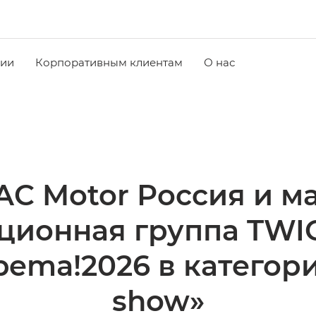
чии
Корпоративным клиентам
О нас
C Motor Россия и м
ционная группа TWIG
ema!2026 в категор
show»