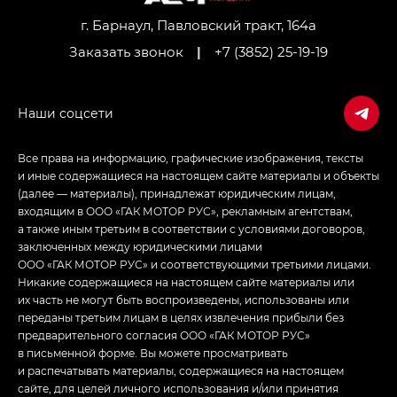
Джи Икс ПРЕМИУМ — GX PREMIUM, ЛАУНЖ —
LOUNGE
г. Барнаул, Павловский тракт, 164а
Заказать звонок
|
+7 (3852) 25-19-19
Empow — Эмпау (Empow) в комплектации
Джи Эс — GS, Джи Эль с элементы экстерьера
в спортивном стиле — GL
(S-Style)
Все права на информацию, графические изображения, тексты
и иные содержащиеся на настоящем сайте материалы и объекты
(далее — материалы), принадлежат юридическим лицам,
входящим в ООО «ГАК МОТОР РУС», рекламным агентствам,
а также иным третьим в соответствии с условиями договоров,
заключенных между юридическими лицами
ООО «ГАК МОТОР РУС» и соответствующими третьими лицами.
Никакие содержащиеся на настоящем сайте материалы или
их часть не могут быть воспроизведены, использованы или
переданы третьим лицам в целях извлечения прибыли без
предварительного согласия ООО «ГАК МОТОР РУС»
в письменной форме. Вы можете просматривать
и распечатывать материалы, содержащиеся на настоящем
сайте, для целей личного использования и/или принятия