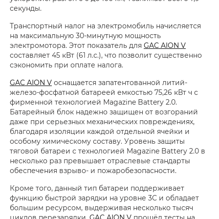
секунды.
Транспортный налог на электромобиль начисляется
на максимальную 30-минутную мощность
электромотора. Этот показатель для
GAC AION V
составляет 45 кВт (61 л.с.), что позволит существенно
сэкономить при оплате налога.
GAC AION V
оснащается запатентованной литий-
железо-фосфатной батареей емкостью 75,26 кВт ч с
фирменной технологией Magazine Battery 2.0.
Батарейный блок надежно защищен от возгораний
даже при серьезных механических повреждениях,
благодаря изоляции каждой отдельной ячейки и
особому химическому составу. Уровень защиты
тяговой батареи с технологией Magazine Battery 2.0 в
несколько раз превышает отраслевые стандарты
обеспечения взрыво- и пожаробезопасности.
Кроме того, данный тип батареи поддерживает
функцию быстрой зарядки на уровне 3C и обладает
большим ресурсом, выдерживая несколько тысяч
циклов перезарядки.
GAC AION V
прошёл тесты на