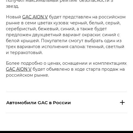
получил максимальный рейтинг безопасности 5
звезд.
Новый
GAC AION V
будет представлен на российском
рынке в семи цветах кузова: черный, белый, серый,
серебристый, бежевый, синий, а также будет
предложен двухцветный вариант окраски: синий с
белой крышей. Покупатели смогут выбрать один из
трех вариантов исполнения салона: темный, светлый
и терракотовый.
Более подробно о ценах, оснащении и комплектациях
GAC AION V
будет объявлено в ходе старта продаж на
российском рынке.
Aвтомобили GAC в России
S9 — Эс 9 (S9) в комплектации
Эс Икс ПРЕМИУМ — SX PREMIUM