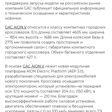
преддверии запуска модели на российском рынке
компания GAC публикует официальную информацию
о техническом оснащении и характеристиках
новинки.
GAC AION V
относится к классу компактных городских
кроссоверов. Его длина составляет 4605 мм, ширина
— 1854 мм, высота — 1686 мм. Длина колесной базы в
2775 мм позволила создать просторный и
эргономичный салон с габаритами компактного
городского кроссовера. Объем багажного отделения
составляет 427 л.
В основе
GAC AION V
лежит новая модульная
платформа AION Electric Platform (AEP 3.0),
разработанная специально для электромобилей
нового поколения. Кроссовер оснащается
электромотором, который установлен на передней
оси. Его мощность составляет 204 л.с. (150 кВт), а
крутящий момент — 210 Нм. Благодаря
высокоэффективной работе силовой установки,
двигатель обеспечивает плавное и бесшумное
ускорение: разгон с 0 до 100 км/ч занимает всего 7,9