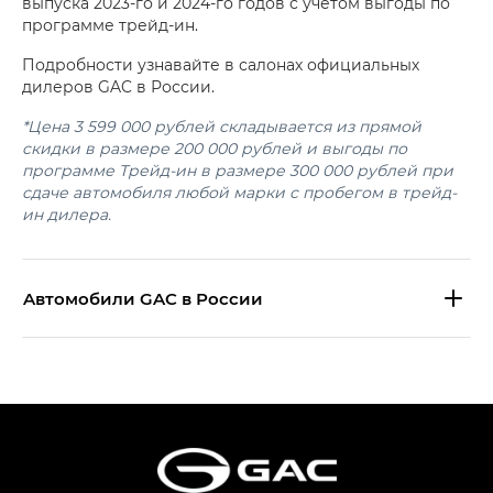
выпуска 2023-го и 2024-го годов с учетом выгоды по
программе трейд-ин.
Подробности узнавайте в салонах официальных
дилеров GAC в России.
*Цена 3 599 000 рублей складывается из прямой
скидки в размере 200 000 рублей и выгоды по
программе Трейд-ин в размере 300 000 рублей при
сдаче автомобиля любой марки с пробегом в трейд-
ин дилера.
Aвтомобили GAC в России
S9 — Эс 9 (S9) в комплектации
Эс Икс ПРЕМИУМ — SX PREMIUM
S7 — Эс 7 (S7) в комплектациях
Эс Икс ПРЕМИУМ — SX PREMIUM, Эс Тэ — ST