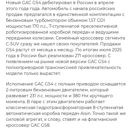
Новый GAC GS4 дебютировал в России в апреле
этого года года. Автомобиль с начала российских
продаж предлагался в единственной комплектации с
бензиновым турбомотором объемом 1,5T GDI
мощностью 170 л.с., 7-ступенчатой преселективной
роботизированной коробкой передач и ведущими
передними колесами. Семейный кроссовер сегмента
С-SUV сразу же нашел своих покупателей. Продажи
GS4 растут от месяца к месяцу. По итогам июля 2025
года в России был реализован 271 кроссовер. С
появлением на рынке новой версии GAC GS4 с
полноприводной трансмиссией привлекательность
модели только вырастет.
Исполнение GAC GS4 с полным приводом оснащается
2-литровым бензиновым двигателем, который
развивает 231 л.с. мощности и 380 Нм крутящего
момента. В паре с этим двигателем работает
классическая гидротрансформаторная 8-ступенчатая
автоматическая коробка передач Aisin. Точно такой же
силовой агрегат, к слову, ставят и на флагманский
кроссовер GAC GS8.