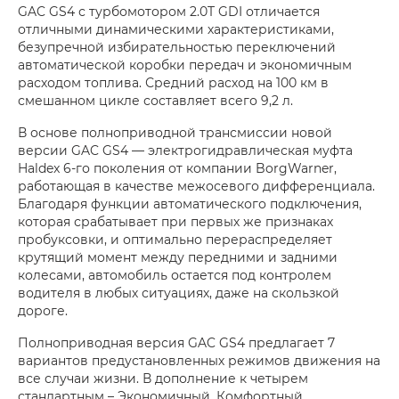
GAC GS4 с турбомотором 2.0T GDI отличается
отличными динамическими характеристиками,
безупречной избирательностью переключений
автоматической коробки передач и экономичным
расходом топлива. Средний расход на 100 км в
смешанном цикле составляет всего 9,2 л.
В основе полноприводной трансмиссии новой
версии GAC GS4 — электрогидравлическая муфта
Haldex 6-го поколения от компании BorgWarner,
работающая в качестве межосевого дифференциала.
Благодаря функции автоматического подключения,
которая срабатывает при первых же признаках
пробуксовки, и оптимально перераспределяет
крутящий момент между передними и задними
колесами, автомобиль остается под контролем
водителя в любых ситуациях, даже на скользкой
дороге.
Полноприводная версия GAC GS4 предлагает 7
вариантов предустановленных режимов движения на
все случаи жизни. В дополнение к четырем
стандартным – Экономичный, Комфортный,