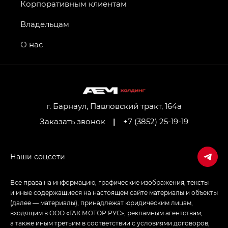
GT, Джи Эль — GL
Корпоративным клиентам
GS4 — Джи Эс 4 (GS4) в комплектациях Джи Би
Владельцам
Передний привод — GB 2WD, Джи Би Полный
привод — GB AWD, Джи Эль Полный привод —
О нас
GL AWD
M8 — Эм 8 (M8) в комплектациях Джи Эль — GL,
Джи Ти — GT, Джи Икс — GX,
Джи Икс ПРЕМИУМ — GX PREMIUM, ЛАУНЖ —
LOUNGE
г. Барнаул, Павловский тракт, 164а
Заказать звонок
|
+7 (3852) 25-19-19
Empow — Эмпау (Empow) в комплектации
Джи Эс — GS, Джи Эль с элементы экстерьера
в спортивном стиле — GL
(S-Style)
Все права на информацию, графические изображения, тексты
и иные содержащиеся на настоящем сайте материалы и объекты
(далее — материалы), принадлежат юридическим лицам,
входящим в ООО «ГАК МОТОР РУС», рекламным агентствам,
а также иным третьим в соответствии с условиями договоров,