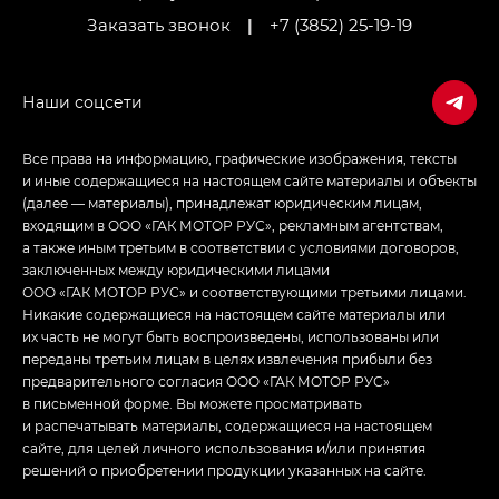
Заказать звонок
|
+7 (3852) 25-19-19
Empow — Эмпау (Empow) в комплектации
Джи Эс — GS, Джи Эль с элементы экстерьера
в спортивном стиле — GL
(S-Style)
Все права на информацию, графические изображения, тексты
и иные содержащиеся на настоящем сайте материалы и объекты
(далее — материалы), принадлежат юридическим лицам,
входящим в ООО «ГАК МОТОР РУС», рекламным агентствам,
а также иным третьим в соответствии с условиями договоров,
заключенных между юридическими лицами
ООО «ГАК МОТОР РУС» и соответствующими третьими лицами.
Никакие содержащиеся на настоящем сайте материалы или
их часть не могут быть воспроизведены, использованы или
переданы третьим лицам в целях извлечения прибыли без
предварительного согласия ООО «ГАК МОТОР РУС»
в письменной форме. Вы можете просматривать
и распечатывать материалы, содержащиеся на настоящем
сайте, для целей личного использования и/или принятия
решений о приобретении продукции указанных на сайте.