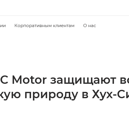
чии
Корпоративным клиентам
О нас
C Motor защищают в
кую природу в Хух-С