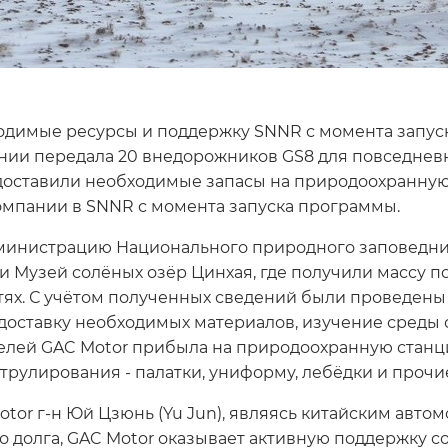
димые ресурсы и поддержку SNNR с момента запуска
нии передала 20 внедорожников GS8 для повседневн
доставили необходимые запасы на природоохранную 
омпании в SNNR с момента запуска программы.
дминистрацию Национального природного заповедни
ли Музей солёных озёр Цинхая, где получили массу
остях. С учётом полученных сведений были проведе
 доставку необходимых материалов, изучение среды 
вителей GAC Motor прибыла на природоохранную ста
трулирования - палатки, униформу, лебёдки и прочи
tor г-н Юй Цзюнь (Yu Jun), являясь китайским авт
о долга, GAC Motor оказывает активную поддержку 