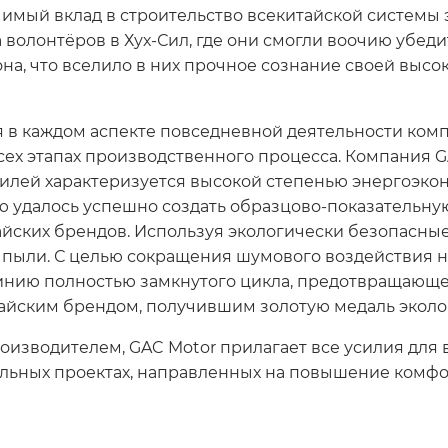
имый вклад в строительство всекитайской системы 
 волонтёров в Хух-Сил, где они смогли воочию убед
а, что вселило в них прочное сознание своей высо
я в каждом аспекте повседневной деятельности ком
сех этапах производственного процесса. Компания G
мобилей характеризуется высокой степенью энергоэ
 удалось успешно создать образцово-показательну
айских брендов. Используя экологически безопасные
пыли. С целью сокращения шумового воздействия н
инию полностью замкнутого цикла, предотвращающ
айским брендом, получившим золотую медаль эколо
оизводителем, GAC Motor прилагает все усилия для
иальных проектах, направленных на повышение комф