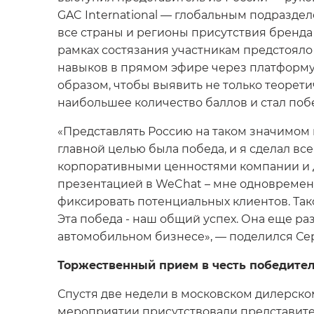
GAC International — глобальным подразд
все страны и регионы присутствия бренда 
рамках состязания участникам предстоял
навыков в прямом эфире через платформу 
образом, чтобы выявить не только теорети
наибольшее количество баллов и стал поб
«Представлять Россию на таком значимом 
главной целью была победа, и я сделал все
корпоративными ценностями компании и д
презентацией в WeChat – мне одновремен
фиксировать потенциальных клиентов. Тако
Эта победа - наш общий успех. Она еще р
автомобильном бизнесе», — поделился Се
Торжественный прием в честь победите
Спустя две недели в московском дилерск
мероприятии присутствовали представител