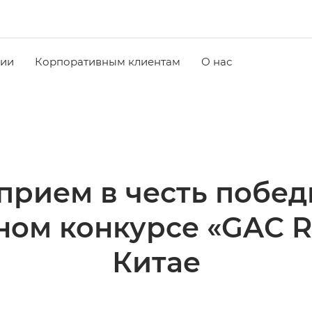
чии
Корпоративным клиентам
О нас
прием в честь поб
ом конкурсе «GAC Rac
Китае