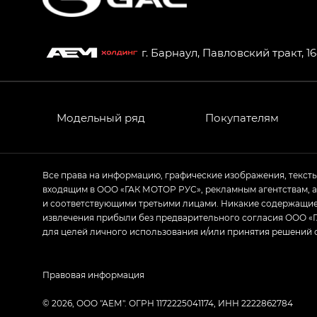
HYPTEC HT — Хайптек Эйч Ти (HYPTEC H
AION V — Айон Ви в комплектациях Экс 
г. Барнаул, Павловский тракт, 1
GS8 — Джи Эс 8 (GS8) в комплектациях 
GL
GS4 — Джи Эс 4 (GS4) в комплектациях
Модельный ряд
Покупателям
GL AWD
M8 — Эм 8 (M8) в комплектациях Джи Эл
Все права на информацию, графические изображения, текст
входящим в ООО «ГАК МОТОР РУС», рекламным агентствам, 
Empow — Эмпау (Empow) в комплектации 
и соответствующими третьими лицами. Никакие содержащиес
извлечения прибыли без предварительного согласия ООО «Г
для целей личного использования и/или принятия решений 
Правовая информация
© 2026, ООО "АЕМ". ОГРН 1172225041174, ИНН 2222862784