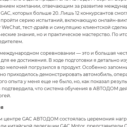
елением компании, отвечающим за развитие междуна
GAC, которых больше 20. Лишь 12 конкурсантов смогл
о пройти серию испытаний, включающую онлайн-ви
WeChat, тест-драйв и симуляцию клиентской сделки
ческие знания, но и практическое мастерство. По ит
едителем.
международном соревновании — это и большая честь
 для ее достижения. В ходе подготовки я детально и
о мелочей погрузился в продукт. Особенно запомни
но приходилось демонстрировать автомобиль, опера
го опыта у меня еще не было, но, как показал резул
аз подтвердила, что система обучения в АВТОДОМ де
ргей.
ля
ом центре GAC АВТОДОМ состоялась церемония нагр
и китайской делегации GAC Motor, представители GA