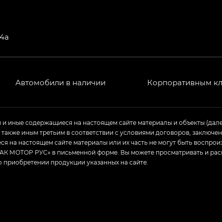
T) в комплектации Экс ПРЕМИУМ — EX PREMIUM
— EX, Экс ПРЕМИУМ — EX Premium
64а
Джи Эс 8 ТРЭВЕЛЛЕР — GS8 TRAVELLER, Джи Икс ПРЕ
 Джи Би Передний привод — GB 2WD, Джи Би Полный
Автомобили в наличии
Корпоративным к
ь — GL, Джи Ти — GT, Джи Икс — GX, Джи Икс ПРЕМ
ы и иные содержащиеся на настоящем сайте материалы и объекты (дал
а также иным третьим в соответствии с условиями договоров, заклю
Джи Эс — GS, Джи Эль с элементы экстерьера в спо
я на настоящем сайте материалы или их часть не могут быть воспрои
АК МОТОР РУС» в письменной форме. Вы можете просматривать и рас
о приобретении продукции указанных на сайте.