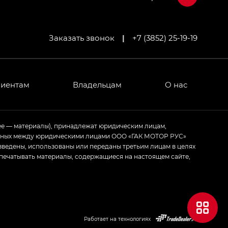
Заказать звонок
|
+7 (3852) 25-19-19
МИУМ — GX PREMIUM, Джи Эти — GT, Джи Эль —
 привод — GB AWD, Джи Эль Полный привод —
лиентам
Владельцам
О нас
ИУМ — GX PREMIUM, ЛАУНЖ — LOUNGE
ее — материалы), принадлежат юридическим лицам,
ченных между юридическими лицами ООО «ГАК МОТОР РУС»
ртивном стиле — GL
(S-Style)
зведены, использованы или переданы третьим лицам в целях
печатывать материалы, содержащиеся на настоящем сайте,
Работает на технологиях