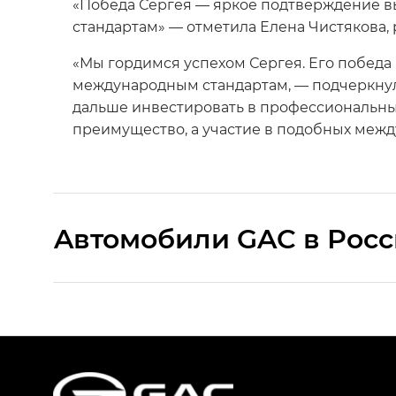
«Победа Сергея — яркое подтверждение в
стандартам» — отметила Елена Чистякова,
«Мы гордимся успехом Сергея. Его победа
международным стандартам, — подчеркнул
дальше инвестировать в профессиональный
преимущество, а участие в подобных межд
Aвтомобили GAC в Рос
S9 — Эс 9 (S9) в комплектации Эс Икс 
S7 — Эс 7 (S7) в комплектациях Эс Икс П