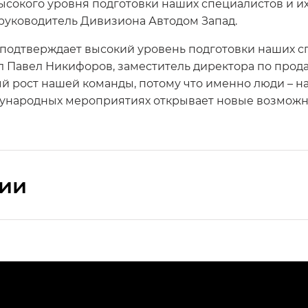
ысокого уровня подготовки наших специалистов и 
 руководитель Дивизиона Автодом Запад.
 подтверждает высокий уровень подготовки наших сп
 Павел Никифоров, заместитель директора по прод
 рост нашей команды, потому что именно люди – н
ународных мероприятиях открывает новые возможно
сии
ПРЕМИУМ — SX PREMIUM
РЕМИУМ — SX PREMIUM, Эс Тэ — ST