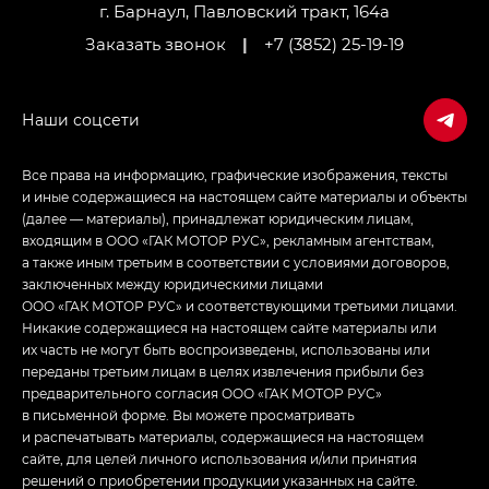
LOUNGE
г. Барнаул, Павловский тракт, 164а
Заказать звонок
|
+7 (3852) 25-19-19
Empow — Эмпау (Empow) в комплектации
Джи Эс — GS, Джи Эль с элементы экстерьера
в спортивном стиле — GL
(S-Style)
Все права на информацию, графические изображения, тексты
и иные содержащиеся на настоящем сайте материалы и объекты
(далее — материалы), принадлежат юридическим лицам,
входящим в ООО «ГАК МОТОР РУС», рекламным агентствам,
а также иным третьим в соответствии с условиями договоров,
заключенных между юридическими лицами
ООО «ГАК МОТОР РУС» и соответствующими третьими лицами.
Никакие содержащиеся на настоящем сайте материалы или
их часть не могут быть воспроизведены, использованы или
переданы третьим лицам в целях извлечения прибыли без
предварительного согласия ООО «ГАК МОТОР РУС»
в письменной форме. Вы можете просматривать
и распечатывать материалы, содержащиеся на настоящем
сайте, для целей личного использования и/или принятия
решений о приобретении продукции указанных на сайте.