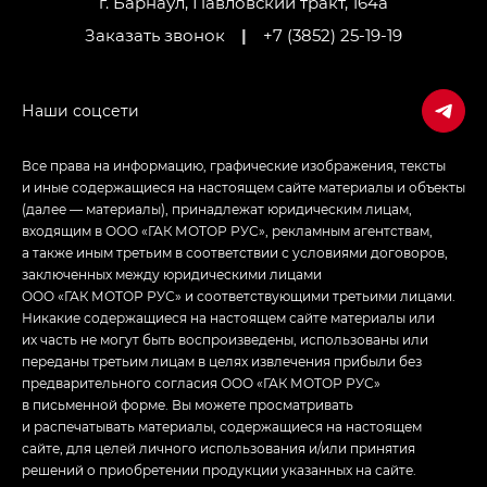
г. Барнаул, Павловский тракт, 164а
Заказать звонок
|
+7 (3852) 25-19-19
Empow — Эмпау (Empow) в комплектации
Джи Эс — GS, Джи Эль с элементы экстерьера
в спортивном стиле — GL
(S-Style)
Все права на информацию, графические изображения, тексты
и иные содержащиеся на настоящем сайте материалы и объекты
(далее — материалы), принадлежат юридическим лицам,
входящим в ООО «ГАК МОТОР РУС», рекламным агентствам,
а также иным третьим в соответствии с условиями договоров,
заключенных между юридическими лицами
ООО «ГАК МОТОР РУС» и соответствующими третьими лицами.
Никакие содержащиеся на настоящем сайте материалы или
их часть не могут быть воспроизведены, использованы или
переданы третьим лицам в целях извлечения прибыли без
предварительного согласия ООО «ГАК МОТОР РУС»
в письменной форме. Вы можете просматривать
и распечатывать материалы, содержащиеся на настоящем
сайте, для целей личного использования и/или принятия
решений о приобретении продукции указанных на сайте.