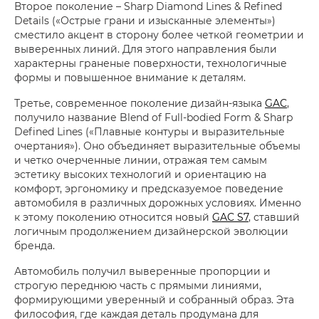
Второе поколение – Sharp Diamond Lines & Refined
Details («Острые грани и изысканные элементы»)
сместило акцент в сторону более четкой геометрии и
выверенных линий. Для этого направления были
характерны граненые поверхности, технологичные
формы и повышенное внимание к деталям.
Третье, современное поколение дизайн-языка
GAC
,
получило название Blend of Full-bodied Form & Sharp
Defined Lines («Плавные контуры и выразительные
очертания»). Оно объединяет выразительные объемы
и четко очерченные линии, отражая тем самым
эстетику высоких технологий и ориентацию на
комфорт, эргономику и предсказуемое поведение
автомобиля в различных дорожных условиях. Именно
к этому поколению относится новый
GAC S7
, ставший
логичным продолжением дизайнерской эволюции
бренда.
Автомобиль получил выверенные пропорции и
строгую переднюю часть с прямыми линиями,
формирующими уверенный и собранный образ. Эта
философия, где каждая деталь продумана для