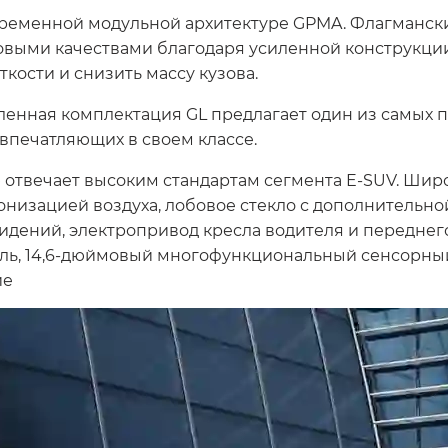
ременной модульной архитектуре GPMA. Флагманск
овыми качествами благодаря усиленной конструкци
кости и снизить массу кузова.
вленная комплектация GL предлагает один из самых 
 впечатляющих в своем классе.
 отвечает высоким стандартам сегмента E-SUV. Шир
онизацией воздуха, лобовое стекло с дополнительн
идений, электропривод кресла водителя и переднег
ь, 14,6-дюймовый многофункциональный сенсорный 
ие