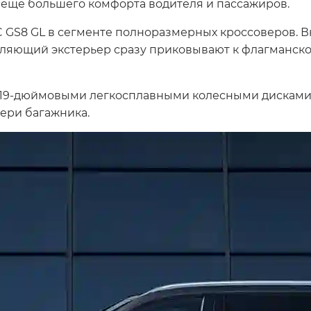
 еще большего комфорта водителя и пассажиров.
 GS8 GL в сегменте полноразмерных кроссоверов. 
атляющий экстерьер сразу приковывают к флагманс
 19-дюймовыми легкосплавными колесными дисками 
ери багажника.