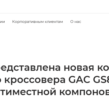
чии
Корпоративным клиентам
О нас
редставлена новая к
 кроссовера GAC GS
ятиместной компоно