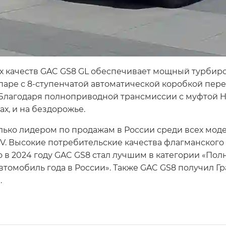
 качеств GAC GS8 GL обеспечивает мощный турбиров
паре с 8-ступенчатой автоматической коробкой пере
Благодаря полноприводной трансмиссии с муфтой Hal
ах, и на бездорожье.
олько лидером по продажам в России среди всех мод
V. Высокие потребительские качества флагманского
 в 2024 году GAC GS8 стал лучшим в категории «П
омобиль года в России». Также GAC GS8 получил Гра
.