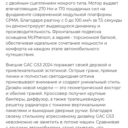
с двойным сцеплением мокрого типа. Мотор выдает
впечатляющие 270 Нм и 170 лошадиных сил на
фундаменте современной модульной платформы
GPMA. Благодаря разгону с 0 до 100 км/ч за 7,5 секунды
он демонстрирует выдающуюся динамику и
производительность. Фронтальная подвеска
оснащена McPherson, а задняя - торсионной балкой,
обеспечивая идеальное сочетание мощности и
комфорта на каждом этапе автомобильного
путешествия.
Внешне GAC GS3 2024 поражает своей дерзкой и
привлекательной эстетикой. Острые грани, прямые
линии и полностью светодиодная оптика
приковывают внимание и создают уникальный стиль.
Дизайн новой модели — это геометрический восторг
и обилие граней. Кроссовер получил крупные
бамперы, диффузор, а также трапециевидную
решетку радиатора с тонкими вертикальными
ламелями и выкидные дверные ручки. Благодаря
своему стильному агрессивному дизайну GAC GS3
невозможно не заметить в потоке машин. Сравнивая
с другими автомобилями, стоит отметить, что