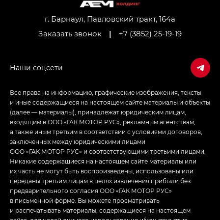
Джи Икс ПРЕМИУМ — GX PREMIUM, ЛАУНЖ —
LOUNGE
г. Барнаул, Павловский тракт, 164а
Заказать звонок
|
+7 (3852) 25-19-19
Empow — Эмпау (Empow) в комплектации
Джи Эс — GS, Джи Эль с элементы экстерьера
в спортивном стиле — GL
(S-Style)
Все права на информацию, графические изображения, тексты
и иные содержащиеся на настоящем сайте материалы и объекты
(далее — материалы), принадлежат юридическим лицам,
входящим в ООО «ГАК МОТОР РУС», рекламным агентствам,
а также иным третьим в соответствии с условиями договоров,
заключенных между юридическими лицами
ООО «ГАК МОТОР РУС» и соответствующими третьими лицами.
Никакие содержащиеся на настоящем сайте материалы или
их часть не могут быть воспроизведены, использованы или
переданы третьим лицам в целях извлечения прибыли без
предварительного согласия ООО «ГАК МОТОР РУС»
в письменной форме. Вы можете просматривать
и распечатывать материалы, содержащиеся на настоящем
сайте, для целей личного использования и/или принятия